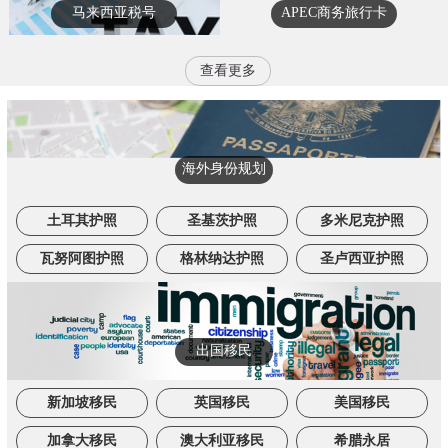
马来西亚税号
APEC商务旅行卡
查看更多
海外身份规划
土耳其护照
圣基茨护照
多米尼克护照
瓦努阿图护照
格林纳达护照
圣卢西亚护照
出国移民
新加坡移民
英国移民
美国移民
加拿大移民
澳大利亚移民
希腊永居