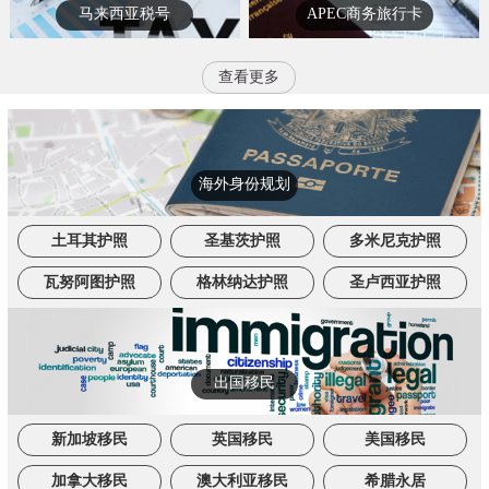
马来西亚税号
APEC商务旅行卡
查看更多
海外身份规划
土耳其护照
圣基茨护照
多米尼克护照
瓦努阿图护照
格林纳达护照
圣卢西亚护照
出国移民
新加坡移民
英国移民
美国移民
加拿大移民
澳大利亚移民
希腊永居