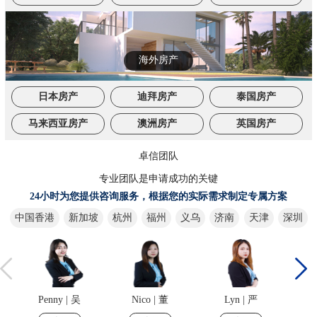
海外房产
日本房产
迪拜房产
泰国房产
马来西亚房产
澳洲房产
英国房产
卓信团队
专业团队是申请成功的关键
24小时为您提供咨询服务，根据您的实际需求制定专属方案
中国香港
新加坡
杭州
福州
义乌
济南
天津
深圳
Penny | 吴
Nico | 董
Lyn | 严
C