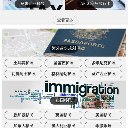
马来西亚税号
APEC商务旅行卡
查看更多
海外身份规划
土耳其护照
圣基茨护照
多米尼克护照
瓦努阿图护照
格林纳达护照
圣卢西亚护照
出国移民
新加坡移民
英国移民
美国移民
加拿大移民
澳大利亚移民
希腊永居