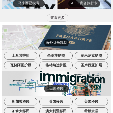
马来西亚税号
APEC商务旅行卡
查看更多
海外身份规划
土耳其护照
圣基茨护照
多米尼克护照
瓦努阿图护照
格林纳达护照
圣卢西亚护照
出国移民
新加坡移民
英国移民
美国移民
加拿大移民
澳大利亚移民
希腊永居