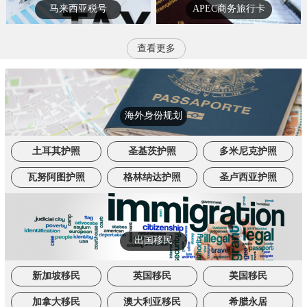
马来西亚税号
APEC商务旅行卡
查看更多
海外身份规划
土耳其护照
圣基茨护照
多米尼克护照
瓦努阿图护照
格林纳达护照
圣卢西亚护照
出国移民
新加坡移民
英国移民
美国移民
加拿大移民
澳大利亚移民
希腊永居